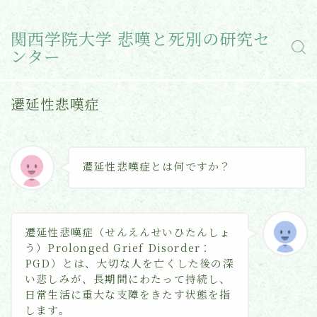
関西学院大学 悲嘆と死別の研究セ
ンター
遷延性悲嘆症
遷延性悲嘆症とは何ですか？
遷延性悲嘆症（せんえんせいひたんしょ
う）Prolonged Grief Disorder：
PGD）とは、大切な人を亡くした後の深
い悲しみが、長期間にわたって持続し、
日常生活に重大な支障をきたす状態を指
します。